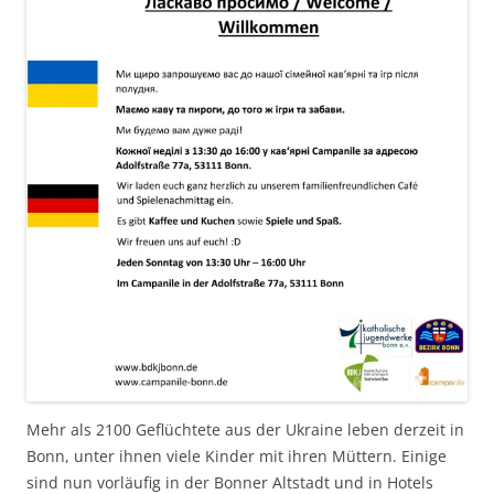
n
t
g
g
ö
(
)
e
e
f
W
ö
ö
f
i
f
f
n
r
f
f
e
d
n
n
t
i
e
e
)
n
t
t
n
)
)
e
u
e
m
F
e
n
s
t
e
r
g
e
ö
f
f
n
e
t
)
Mehr als 2100 Geflüchtete aus der Ukraine leben derzeit in
Bonn, unter ihnen viele Kinder mit ihren Müttern. Einige
sind nun vorläufig in der Bonner Altstadt und in Hotels