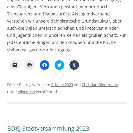
aller Gläubigen. Vertrauen gewinnt man nur durch
Transparenz und Dialog zurück. Als Jugendverband
verstehen wir unsere demokratische Grundstruktur, aber
auch die vielen unterschiedlichen und kreativen Kinder
und Jugendlichen in unseren Reihen als großen Schatz. Für
jedes ehrliche Ringen um den Glauben und die Kirche
stehen wir gerne zur Verfügung.
K
K
K
K
K
l
l
l
l
l
i
i
i
i
i
c
c
c
c
c
k
k
k
k
k
e
e
,
,
,
Dieser Beitrag wurde am
2. März 2023
von
Christian Dieckmann
n
n
u
u
u
,
z
m
m
m
unter
Allgemein
veröffentlicht.
u
u
a
ü
a
m
m
u
b
u
e
A
f
e
f
i
u
F
r
T
n
s
a
T
u
e
d
c
w
m
m
r
e
i
b
F
u
b
t
l
r
c
o
t
r
BDKJ-Stadtversammlung 2023
e
k
o
e
z