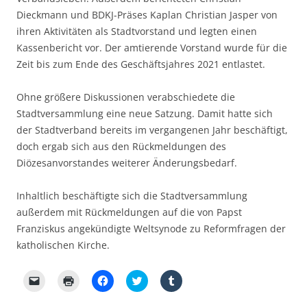
n
t
t
n
)
)
Dieckmann und BDKJ-Präses Kaplan Christian Jasper von
e
u
ihren Aktivitäten als Stadtvorstand und legten einen
e
m
Kassenbericht vor. Der amtierende Vorstand wurde für die
F
e
Zeit bis zum Ende des Geschäftsjahres 2021 entlastet.
n
s
t
Ohne größere Diskussionen verabschiedete die
e
r
Stadtversammlung eine neue Satzung. Damit hatte sich
g
e
der Stadtverband bereits im vergangenen Jahr beschäftigt,
ö
f
doch ergab sich aus den Rückmeldungen des
f
n
Diözesanvorstandes weiterer Änderungsbedarf.
e
t
)
Inhaltlich beschäftigte sich die Stadtversammlung
außerdem mit Rückmeldungen auf die von Papst
Franziskus angekündigte Weltsynode zu Reformfragen der
katholischen Kirche.
K
K
K
K
K
l
l
l
l
l
i
i
i
i
i
c
c
c
c
c