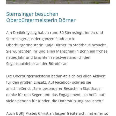
i
e
e
e
F
l
r
m
m
e
z
g
F
F
n
u
e
e
e
s
Sternsinger besuchen
s
ö
n
n
t
e
f
s
s
e
Oberbürgermeisterin Dörner
n
f
t
t
r
d
n
e
e
g
e
e
r
r
e
n
t
g
g
ö
Am Dreikönigstag haben rund 30 Sternsingerinnen und
(
)
e
e
f
W
ö
ö
f
Sternsinger aus der ganzen Stadt auch
i
f
f
n
r
f
f
e
Oberbürgermeisterin Katja Dörner im Stadthaus besucht.
d
n
n
t
i
e
e
)
Sie wünschten ihr und allen Menschen in Bonn ein frohes
n
t
t
neues Jahr und brachten selbstverständlich den
n
)
)
e
Segensaufkleber an der Bürotür an.
u
e
m
F
Die Oberbürgermeisterin bedankte sich bei allen Aktiven
e
n
für den großen Einsatz. Auf Facebook schrieb sie
s
t
anschließend: „Sehr besonderer Besuch im Stadthaus –
e
danke für den Segen und das Engagement, ich hoffe auf
r
g
viele Spenden für Kinder, die Unterstützung brauchen.“
e
ö
f
f
Auch BDKJ-Präses Christian Jasper freute sich, mit einer so
n