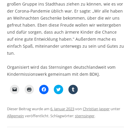
e
großen Gruppe ins Stadthaus ziehen zu können, wie es vor
t
)
der Corona-Pandemie üblich war. Er sagte: „Wir alle haben
an Weihnachten Geschenke bekommen, über die wir uns
gefreut haben. Eben diese Freude wollen wir weitergeben
und dafür sorgen, dass auch ärmere Kinder die Chance
auf eine gute Entwicklung haben.“ Außerdem mache es
einfach Spaß, miteinander unterwegs zu sein und Gutes zu
tun.
Organisiert wird das Sternsingen deutschlandweit vom
Kindermissionswerk gemeinsam mit dem BDKJ.
K
K
K
K
K
l
l
l
l
l
i
i
i
i
i
c
c
c
c
c
k
k
k
k
k
e
e
,
,
,
Dieser Beitrag wurde am
6. Januar 2023
von
Christian Jasper
unter
n
n
u
u
u
,
z
m
m
m
Allgemein
veröffentlicht. Schlagwörter:
sternsinger
.
u
u
a
ü
a
m
m
u
b
u
e
A
f
e
f
i
u
F
r
T