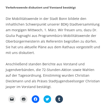
u
e
k
r
u
n
n
z
z
t
d
(
u
u
e
Verkehrswende diskutiert und Vorstand bestätigt
e
W
t
t
i
i
i
e
e
l
n
r
i
i
e
Die Mobilitätswende in der Stadt Bonn bildete den
e
d
l
l
n
n
i
e
e
(
inhaltlichen Schwerpunkt unserer BDKJ-Stadtversammlung
L
n
n
n
W
i
n
(
(
i
am morgigen Mittwoch, 1. März. Wir freuen uns, dazu Dr.
n
e
W
W
r
k
u
i
i
d
Giulia Pugnaghi aus Programmbüro Mobilitätswende der
p
e
r
r
i
e
m
d
d
n
Oberbürgermeisterin als Referentin begrüßen zu dürfen.
r
F
i
i
n
E
e
n
n
e
Sie hat uns aktuelle Pläne aus dem Rathaus vorgestellt und
-
n
n
n
u
mit uns diskutiert.
M
s
e
e
e
a
t
u
u
m
i
e
e
e
F
l
r
m
m
e
Anschließend standen Berichte aus Vorstand und
z
g
F
F
n
u
e
e
e
s
Jugendverbänden, die 72-Stunden-Aktion sowie Wahlen
s
ö
n
n
t
e
f
s
s
e
auf der Tagesordnung. Einstimmig wurden Christian
n
f
t
t
r
d
n
e
e
g
Dieckmann und als Präses Stadtjugendseelsorger Christian
e
e
r
r
e
Jasper im Vorstand bestätigt.
n
t
g
g
ö
(
)
e
e
f
W
ö
ö
f
i
f
f
n
K
K
K
K
K
r
f
f
e
l
l
l
l
l
d
n
n
t
i
i
i
i
i
i
e
e
)