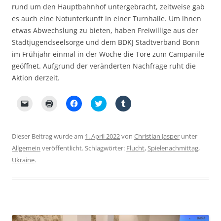
rund um den Hauptbahnhof untergebracht, zeitweise gab
es auch eine Notunterkunft in einer Turnhalle. Um ihnen
etwas Abwechslung zu bieten, haben Freiwillige aus der
Stadtjugendseelsorge und dem BDKJ Stadtverband Bonn
im Frühjahr einmal in der Woche die Tore zum Campanile
geöffnet. Aufgrund der veränderten Nachfrage ruht die
Aktion derzeit.
K
K
K
K
K
l
l
l
l
l
i
i
i
i
i
c
c
c
c
c
k
k
k
k
k
e
e
,
,
,
Dieser Beitrag wurde am
1. April 2022
von
Christian Jasper
unter
n
n
u
u
u
,
z
m
m
m
Allgemein
veröffentlicht. Schlagwörter:
Flucht
,
Spielenachmittag
,
u
u
a
ü
a
Ukraine
m
.
m
u
b
u
e
A
f
e
f
i
u
F
r
T
n
s
a
T
u
e
d
c
w
m
m
r
e
i
b
F
u
b
t
l
r
c
o
t
r
e
k
o
e
z
u
e
k
r
u