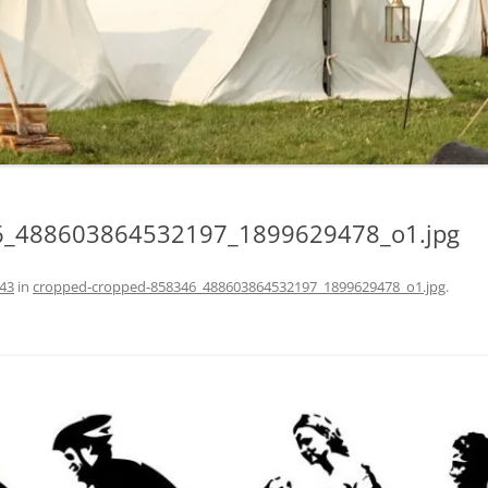
6_488603864532197_1899629478_o1.jpg
443
in
cropped-cropped-858346_488603864532197_1899629478_o1.jpg
.