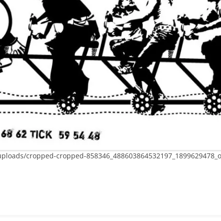
/uploads/cropped-cropped-858346_488603864532197_1899629478_o