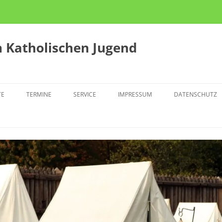
 Katholischen Jugend
TE
TERMINE
SERVICE
IMPRESSUM
DATENSCHUTZ
KTION
ZUSCHÜSSE
TLINGSCAFÉ THE POINT
JULEICA
N U28
OLITISCHE GRUPPENSTUNDE
TERFÜHRUNG
SINGERAKTION
PRESSEMELDUNGEN