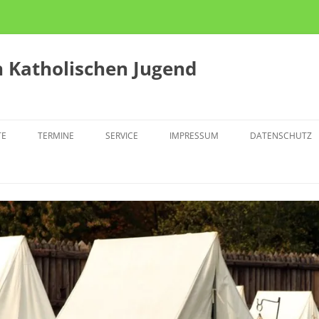
 Katholischen Jugend
TE
TERMINE
SERVICE
IMPRESSUM
DATENSCHUTZ
KTION
ZUSCHÜSSE
TLINGSCAFÉ THE POINT
JULEICA
N U28
OLITISCHE GRUPPENSTUNDE
TERFÜHRUNG
SINGERAKTION
PRESSEMELDUNGEN