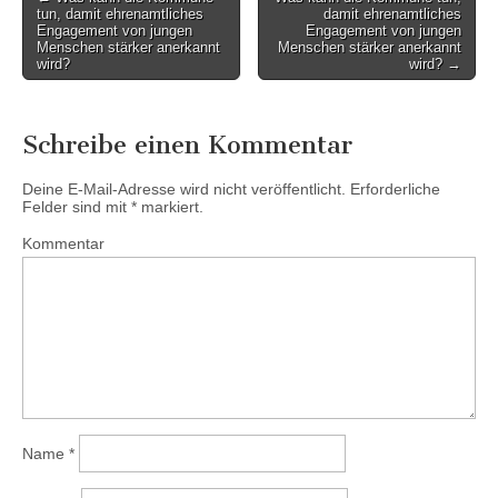
Post navigation
tun, damit ehrenamtliches
damit ehrenamtliches
Engagement von jungen
Engagement von jungen
Menschen stärker anerkannt
Menschen stärker anerkannt
wird?
wird? →
Schreibe einen Kommentar
Deine E-Mail-Adresse wird nicht veröffentlicht.
Erforderliche
Felder sind mit
*
markiert.
Kommentar
Name
*