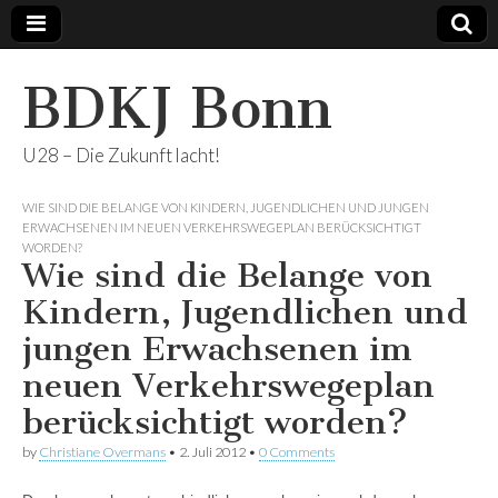
BDKJ Bonn
U28 – Die Zukunft lacht!
WIE SIND DIE BELANGE VON KINDERN, JUGENDLICHEN UND JUNGEN
ERWACHSENEN IM NEUEN VERKEHRSWEGEPLAN BERÜCKSICHTIGT
WORDEN?
Wie sind die Belange von
Kindern, Jugendlichen und
jungen Erwachsenen im
neuen Verkehrswegeplan
berücksichtigt worden?
by
Christiane Overmans
•
2. Juli 2012
•
0 Comments