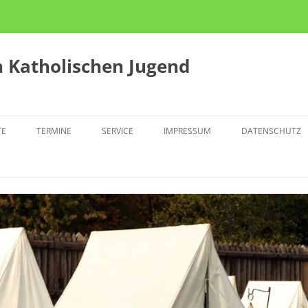
 Katholischen Jugend
TE
TERMINE
SERVICE
IMPRESSUM
DATENSCHUTZ
KTION
ZUSCHÜSSE
TLINGSCAFÉ THE POINT
JULEICA
N U28
OLITISCHE GRUPPENSTUNDE
TERFÜHRUNG
SINGERAKTION
PRESSEMELDUNGEN