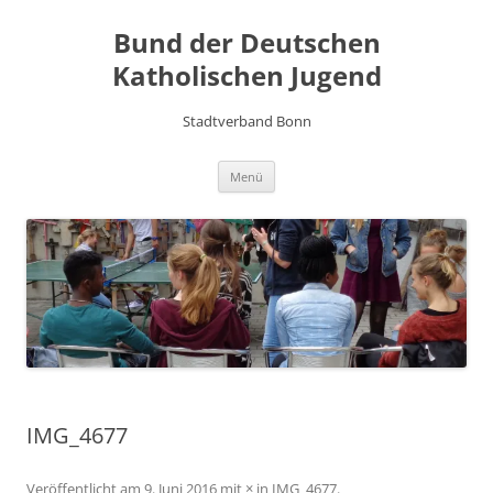
Zum
Inhalt
Bund der Deutschen
springen
Katholischen Jugend
Stadtverband Bonn
Menü
IMG_4677
Veröffentlicht am
9. Juni 2016
mit
×
in
IMG_4677
.