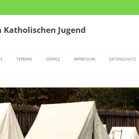
 Katholischen Jugend
TE
TERMINE
SERVICE
IMPRESSUM
DATENSCHUTZ
KTION
ZUSCHÜSSE
TLINGSCAFÉ THE POINT
JULEICA
N U28
OLITISCHE GRUPPENSTUNDE
TERFÜHRUNG
SINGERAKTION
PRESSEMELDUNGEN